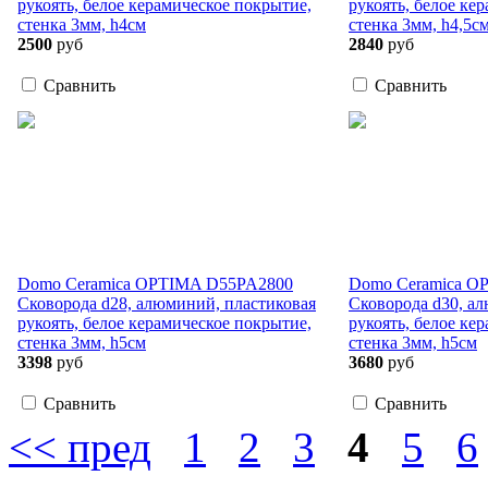
рукоять, белое керамическое покрытие,
рукоять, белое ке
стенка 3мм, h4см
стенка 3мм, h4,5с
2500
руб
2840
руб
Сравнить
Сравнить
Domo Ceramica OPTIMA D55PA2800
Domo Ceramica O
Сковорода d28, алюминий, пластиковая
Сковорода d30, а
рукоять, белое керамическое покрытие,
рукоять, белое ке
стенка 3мм, h5см
стенка 3мм, h5см
3398
руб
3680
руб
Сравнить
Сравнить
<< пред
1
2
3
4
5
6