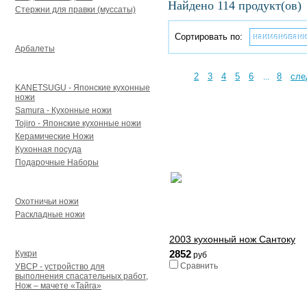
Найдено 114 продукт(ов)
Стержни для правки (муссаты)
Арбалеты и аксессуары
Сортировать по:
наименован
Арбалеты
Для кухни
1
2
3
4
5
6
8
сле
...
KANETSUGU - Японские кухонные
ножи
Samura - Кухонные ножи
Tojiro - Японские кухонные ножи
Керамические Ножи
Кухонная посуда
Подарочные Наборы
Для туризма и охоты
Охотничьи ножи
Раскладные ножи
Кукри, мачете УВСР
2003 кухонный нож Сантоку
2852
Кукри
руб
Сравнить
УВСР - устройство для
выполнения спасательных работ,
Нож – мачете «Тайга»
Точильные камни, точилки