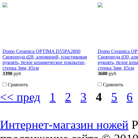
Domo Ceramica OPTIMA D55PA2800
Domo Ceramica O
Сковорода d28, алюминий, пластиковая
Сковорода d30, ал
рукоять, белое керамическое покрытие,
рукоять, белое ке
стенка 3мм, h5см
стенка 3мм, h5см
3398
руб
3680
руб
Сравнить
Сравнить
<< пред
1
2
3
4
5
6
Интернет-магазин ножей
Р