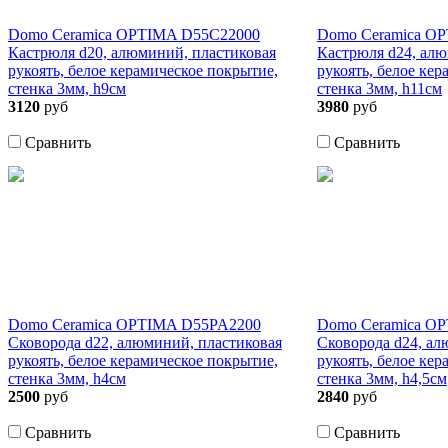
Domo Ceramica OPTIMA D55C22000
Domo Ceramica O
Кастрюля d20, алюминий, пластиковая
Кастрюля d24, алю
рукоять, белое керамическое покрытие,
рукоять, белое ке
стенка 3мм, h9см
стенка 3мм, h11см
3120
руб
3980
руб
Сравнить
Сравнить
Domo Ceramica OPTIMA D55PA2200
Domo Ceramica O
Сковорода d22, алюминий, пластиковая
Сковорода d24, ал
рукоять, белое керамическое покрытие,
рукоять, белое ке
стенка 3мм, h4см
стенка 3мм, h4,5см
2500
руб
2840
руб
Сравнить
Сравнить