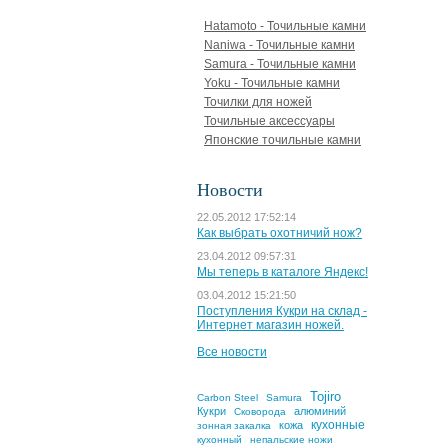
Hatamoto - Точильные камни
Naniwa - Точильные камни
Samura - Точильные камни
Yoku - Точильные камни
Точилки для ножей
Точильные аксессуары
Японские точильные камни
Новости
22.05.2012 17:52:14
Как выбрать охотничий нож?
23.04.2012 09:57:31
Мы теперь в каталоге Яндекс!
03.04.2012 15:21:50
Поступления Кукри на склад -
Интернет магазин ножей.
Все новости
Tojiro
Carbon Steel
Samura
Кукри
алюминий
Сковорода
кухонные
кожа
зонная закалка
кухонный
непальские ножи