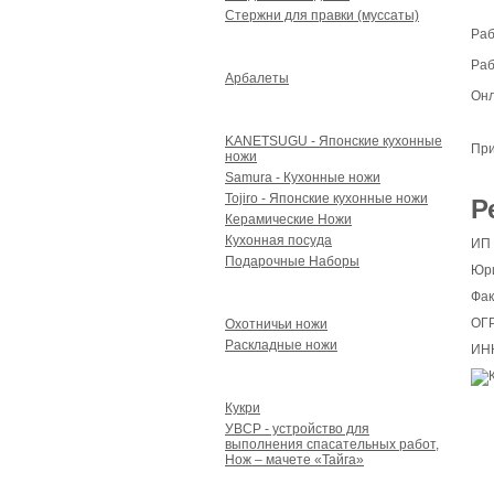
Стержни для правки (муссаты)
Раб
Арбалеты и аксессуары
Раб
Арбалеты
Онл
Для кухни
KANETSUGU - Японские кухонные
При
ножи
Samura - Кухонные ножи
Tojiro - Японские кухонные ножи
Р
Керамические Ножи
Кухонная посуда
ИП 
Подарочные Наборы
Юри
Для туризма и охоты
Фак
ОГР
Охотничьи ножи
Раскладные ножи
ИНН
Кукри, мачете УВСР
Кукри
УВСР - устройство для
выполнения спасательных работ,
Нож – мачете «Тайга»
Точильные камни, точилки