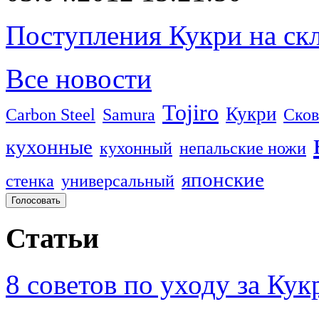
Поступления Кукри на скл
Все новости
Tojiro
Кукри
Carbon Steel
Samura
Сков
кухонные
кухонный
непальские ножи
японские
стенка
универсальный
Статьи
8 советов по уходу за Кук