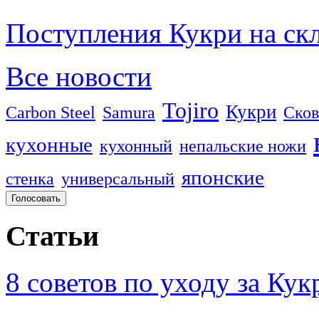
Поступления Кукри на скл
Все новости
Tojiro
Кукри
Carbon Steel
Samura
Сков
кухонные
кухонный
непальские ножи
японские
стенка
универсальный
Статьи
8 советов по уходу за Кук