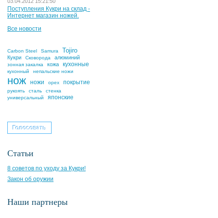
03.04.2012 15:21:50
Поступления Кукри на склад -
Интернет магазин ножей.
Все новости
Tojiro
Carbon Steel
Samura
Кукри
алюминий
Сковорода
кухонные
кожа
зонная закалка
кухонный
непальские ножи
нож
ножи
покрытие
орех
рукоять
сталь
стенка
японские
универсальный
Статьи
8 советов по уходу за Кукри!
Закон об оружии
Наши партнеры