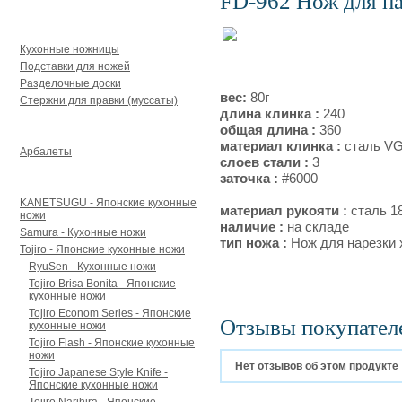
FD-962 Нож для на
Аксессуары
Кухонные ножницы
Подставки для ножей
Разделочные доски
вес:
80г
Стержни для правки (муссаты)
длина клинка :
240
Арбалеты и аксессуары
общая длина :
360
материал клинка :
сталь V
Арбалеты
слоев стали :
3
Для кухни
заточка :
#6000
KANETSUGU - Японские кухонные
материал рукояти :
сталь 1
ножи
наличие :
на складе
Samura - Кухонные ножи
тип ножа :
Нож для нарезки х
Tojiro - Японские кухонные ножи
RyuSen - Кухонные ножи
Tojiro Brisa Bonita - Японские
кухонные ножи
Tojiro Econom Series - Японские
Отзывы покупател
кухонные ножи
Tojiro Flash - Японские кухонные
ножи
Нет отзывов об этом продукте
Tojiro Japanese Style Knife -
Японские кухонные ножи