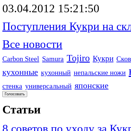
03.04.2012 15:21:50
Поступления Кукри на скл
Все новости
Tojiro
Кукри
Carbon Steel
Samura
Сков
кухонные
кухонный
непальские ножи
японские
стенка
универсальный
Статьи
8 советов по уходу за Кук