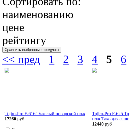
Сортировать по:
наименованию
цене
рейтингу
<< пред
1
2
3
4
5
6
Tojiro-Pro F-616 Тяжелый поварской нож
Tojiro-Pro F-625 
17260
руб
нож Тако для саш
12440
руб