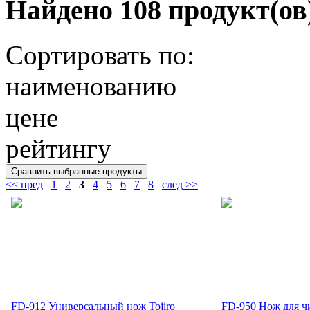
Найдено 108 продукт(ов
Сортировать по:
наименованию
цене
рейтингу
<< пред
1
2
3
4
5
6
7
8
след >>
FD-912 Универсальный нож Tojiro
FD-950 Нож для ч