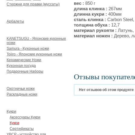
вес :
850 г
Стержни для правки (муссаты)
длина клинка :
267мм
Арбалеты и аксессуары
длинна кукри :
400мм
сталь клинка :
Carbon Steel,
Арбалеты
толщина обуха :
12,7
Для кухни
материал рукояти :
Латунь,
материал ножен :
Дерево, л
KANETSUGU - Японские кухонные
ножи
Samura - Кухонные ножи
Tojiro - Японские кухонные ножи
Керамические Ножи
Кухонная посуда
Подарочные Наборы
Отзывы покупател
Для туризма и охоты
Охотничьи ножи
Нет отзывов об этом продукте
Раскладные ножи
Кукри, мачете УВСР
Кукри
Аксессуары Кукри
Кукри
Сертификаты
УВСР - устройство для