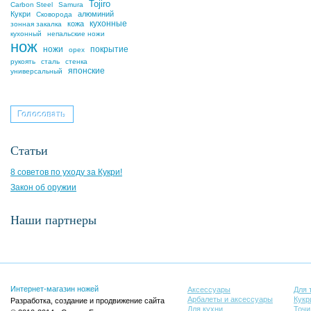
Tojiro
Carbon Steel
Samura
Кукри
алюминий
Сковорода
кухонные
кожа
зонная закалка
кухонный
непальские ножи
нож
ножи
покрытие
орех
рукоять
сталь
стенка
японские
универсальный
Статьи
8 советов по уходу за Кукри!
Закон об оружии
Наши партнеры
Интернет-магазин ножей
Аксессуары
Для 
Арбалеты и аксессуары
Кукр
Разработка, создание и продвижение сайта
Для кухни
Точи