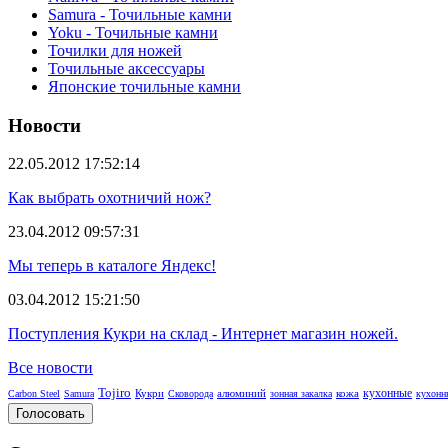
Samura - Точильные камни
Yoku - Точильные камни
Точилки для ножей
Точильные аксессуары
Японские точильные камни
Новости
22.05.2012 17:52:14
Как выбрать охотничий нож?
23.04.2012 09:57:31
Мы теперь в каталоге Яндекс!
03.04.2012 15:21:50
Поступления Кукри на склад - Интернет магазин ножей.
Все новости
Tojiro
кухонные
Кукри
алюминий
кожа
Carbon Steel
Samura
Сковорода
зонная закалка
кухонн