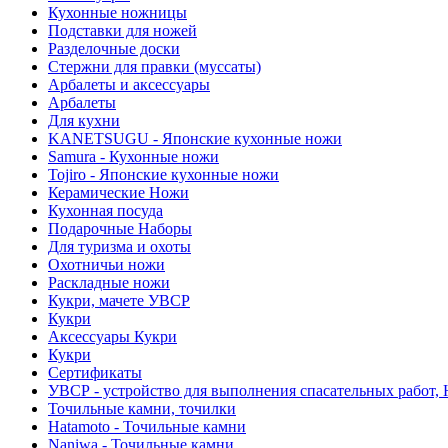
Кухонные ножницы
Подставки для ножей
Разделочные доски
Стержни для правки (муссаты)
Арбалеты и аксессуары
Арбалеты
Для кухни
KANETSUGU - Японские кухонные ножи
Samura - Кухонные ножи
Tojiro - Японские кухонные ножи
Керамические Ножи
Кухонная посуда
Подарочные Наборы
Для туризма и охоты
Охотничьи ножи
Раскладные ножи
Кукри, мачете УВСР
Кукри
Аксессуары Кукри
Кукри
Сертификаты
УВСР - устройство для выполнения спасательных работ, 
Точильные камни, точилки
Hatamoto - Точильные камни
Naniwa - Точильные камни