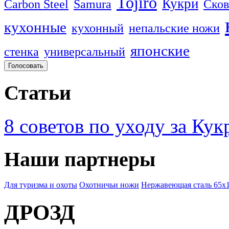
Tojiro
Кукри
Carbon Steel
Samura
Сков
кухонные
кухонный
непальские ножи
японские
стенка
универсальный
Статьи
8 советов по уходу за Кук
Наши партнеры
Для туризма и охоты
Охотничьи ножи
Нержавеющая сталь 65х
ДРОЗД