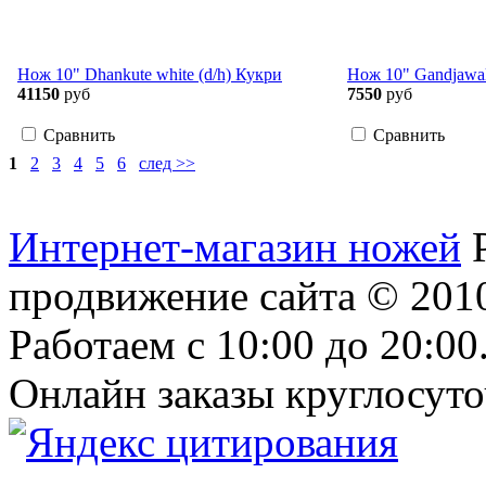
Нож 10" Dhankute white (d/h) Кукри
Нож 10" Gandjawal
41150
руб
7550
руб
Сравнить
Сравнить
1
2
3
4
5
6
след >>
Интернет-магазин ножей
продвижение сайта
© 2010
Работаем с 10:00 до 20:00
Онлайн заказы круглосуто