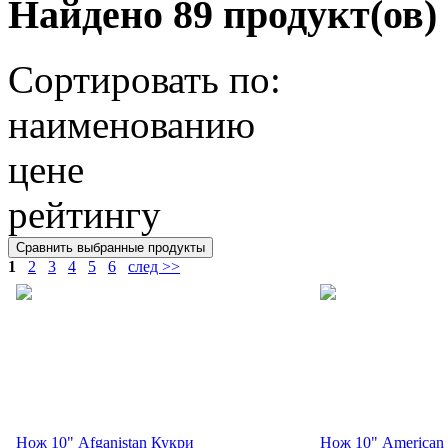
Найдено 89 продукт(ов)
Сортировать по:
наименованию
цене
рейтингу
1
2
3
4
5
6
след >>
Нож 10" Afganistan Кукри
Нож 10" American 